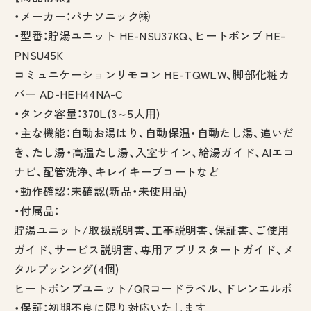
・メーカー：パナソニック㈱
・型番：貯湯ユニット HE-NSU37KQ、ヒートポンプ HE-
PNSU45K
コミュニケーションリモコン HE-TQWLW、脚部化粧カ
バー AD-HEH44NA-C
・タンク容量：370L(3～5人用)
・主な機能：自動お湯はり、自動保温・自動たし湯、追いだ
き、たし湯・高温たし湯、入室サイン、給湯ガイド、AIエコ
ナビ、配管洗浄、キレイキープコートなど
・動作確認：未確認(新品・未使用品)
・付属品：
貯湯ユニット/取扱説明書、工事説明書、保証書、ご使用
ガイド、サービス説明書、専用アプリスタートガイド、メ
タルプッシング(4個)
ヒートポンプユニット/QRコードラベル、ドレンエルボ
・保証：初期不良に限り対応いたします