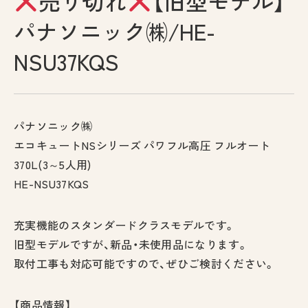
売り切れ
【旧型モデル】
採用情報
パナソニック㈱/HE-
NSU37KQS
お問い合わせ
プライバシーポリシー
パナソニック㈱
エコキュートNSシリーズ パワフル高圧 フルオート
370L(3～5人用)
HE-NSU37KQS
古物営業法に基づく表示
充実機能のスタンダードクラスモデルです。
旧型モデルですが、新品・未使用品になります。
取付工事も対応可能ですので、ぜひご検討ください。
【商品情報】