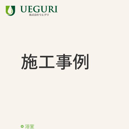
トップ
事業内容
採用情報
求職者の方へ
働く環境
お知らせ
施工事例
職種紹介
数字で見
施工事例
会社案内
アウトレット
社員紹介
募集要項
インタビュー動画
エントリ
浴室